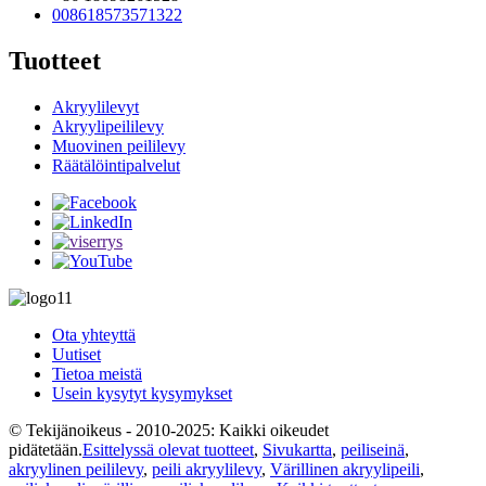
008618573571322
Tuotteet
Akryylilevyt
Akryylipeililevy
Muovinen peililevy
Räätälöintipalvelut
Ota yhteyttä
Uutiset
Tietoa meistä
Usein kysytyt kysymykset
© Tekijänoikeus - 2010-2025: Kaikki oikeudet
pidätetään.
Esittelyssä olevat tuotteet
,
Sivukartta
,
peiliseinä
,
akryylinen peililevy
,
peili akryylilevy
,
Värillinen akryylipeili
,