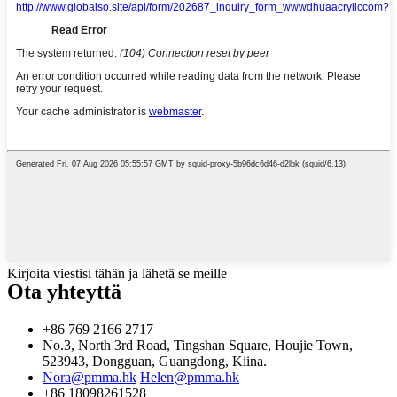
Kirjoita viestisi tähän ja lähetä se meille
Ota yhteyttä
+86 769 2166 2717
No.3, North 3rd Road, Tingshan Square, Houjie Town,
523943, Dongguan, Guangdong, Kiina.
Nora@pmma.hk
Helen@pmma.hk
+86 18098261528