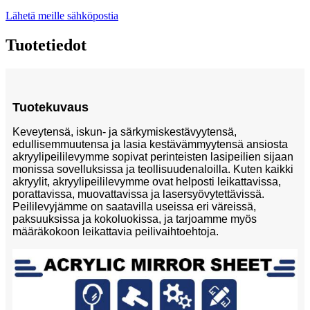
Lähetä meille sähköpostia
Tuotetiedot
Tuotekuvaus
Keveytensä, iskun- ja särkymiskestävyytensä,
edullisemmuutensa ja lasia kestävämmyytensä ansiosta
akryylipeililevymme sopivat perinteisten lasipeilien sijaan
monissa sovelluksissa ja teollisuudenaloilla. Kuten kaikki
akryylit, akryylipeililevymme ovat helposti leikattavissa,
porattavissa, muovattavissa ja lasersyövytettävissä.
Peililevyjämme on saatavilla useissa eri väreissä,
paksuuksissa ja kokoluokissa, ja tarjoamme myös
määräkokoon leikattavia peilivaihtoehtoja.