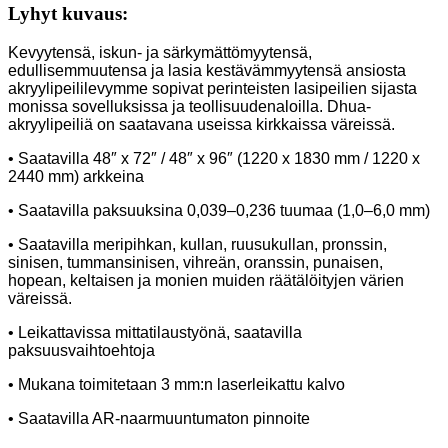
Lyhyt kuvaus:
Kevyytensä, iskun- ja särkymättömyytensä,
edullisemmuutensa ja lasia kestävämmyytensä ansiosta
akryylipeililevymme sopivat perinteisten lasipeilien sijasta
monissa sovelluksissa ja teollisuudenaloilla. Dhua-
akryylipeiliä on saatavana useissa kirkkaissa väreissä.
• Saatavilla 48″ x 72″ / 48″ x 96″ (1220 x 1830 mm / 1220 x
2440 mm) arkkeina
• Saatavilla paksuuksina 0,039–0,236 tuumaa (1,0–6,0 mm)
• Saatavilla meripihkan, kullan, ruusukullan, pronssin,
sinisen, tummansinisen, vihreän, oranssin, punaisen,
hopean, keltaisen ja monien muiden räätälöityjen värien
väreissä.
• Leikattavissa mittatilaustyönä, saatavilla
paksuusvaihtoehtoja
• Mukana toimitetaan 3 mm:n laserleikattu kalvo
• Saatavilla AR-naarmuuntumaton pinnoite