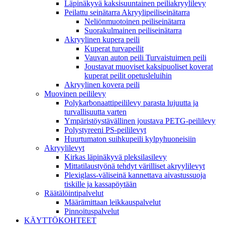
Läpinäkyvä kaksisuuntainen peiliakryylilevy
Peilattu seinätarra Akryylipeiliseinätarra
Neliönmuotoinen peiliseinätarra
Suorakulmainen peiliseinätarra
Akryylinen kupera peili
Kuperat turvapeilit
Vauvan auton peili Turvaistuimen peili
Joustavat muoviset kaksipuoliset koverat
kuperat peilit opetusleluihin
Akryylinen kovera peili
Muovinen peililevy
Polykarbonaattipeililevy parasta lujuutta ja
turvallisuutta varten
Ympäristöystävällinen joustava PETG-peililevy
Polystyreeni PS-peililevyt
Huurtumaton suihkupeili kylpyhuoneisiin
Akryylilevyt
Kirkas läpinäkyvä pleksilasilevy
Mittatilaustyönä tehdyt värilliset akryylilevyt
Plexiglass-väliseinä kannettava aivastussuoja
tiskille ja kassapöytään
Räätälöintipalvelut
Määrämittaan leikkauspalvelut
Pinnoituspalvelut
KÄYTTÖKOHTEET