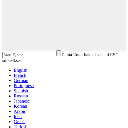
Paina Enter hakeaksesi tai ESC
sulkeaksesi
English
French
German
Portuguese
Spanish
Russian
Japanese
Korean
Arabic
Irish
Greek
Turkish