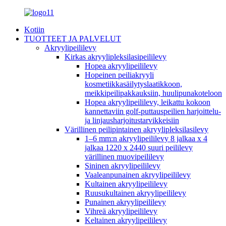
Kotiin
TUOTTEET JA PALVELUT
Akryylipeililevy
Kirkas akryylipleksilasipeililevy
Hopea akryylipeililevy
Hopeinen peiliakryyli
kosmetiikkasäilytyslaatikkoon,
meikkipeilipakkauksiin, huulipunakoteloon
Hopea akryylipeililevy, leikattu kokoon
kannettaviin golf-puttauspeilien harjoittelu-
ja linjausharjoitustarvikkeisiin
Värillinen peilipintainen akryylipleksilasilevy
1–6 mm:n akryylipeililevy 8 jalkaa x 4
jalkaa 1220 x 2440 suuri peililevy
värillinen muovipeililevy
Sininen akryylipeililevy
Vaaleanpunainen akryylipeililevy
Kultainen akryylipeililevy
Ruusukultainen akryylipeililevy
Punainen akryylipeililevy
Vihreä akryylipeililevy
Keltainen akryylipeililevy