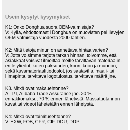
Usein kysytyt kysymykset
K1: Onko Donghua suora OEM-valmistaja?
V: Kyllä, ehdottomasti! Donghua on muovisten peililevyjen
OEM-valmistaja vuodesta 2000 lähtien.
K2: Mitä tietoja minun on annettava hintaa varten?
V: Jotta voisimme tarjota tarkan hinnan, toivomme, että
asiakkaat voisivat ilmoittaa meille tarvittavan materiaalin,
erittelytiedot, kuten paksuuden, koon, koon ja muodon,
sekä kuvamateriaalitiedostot, jos saatavilla, maali- tai
liimapinta, tarvittava logotulostus, tarvittava määrä jne.
K3. Mitkä ovat maksuehtonne?
A: T/T, Alibaba Trade Assurance jne. 30 %
ennakkomaksu, 70 % ennen lähetystä. Massatuotannon
kuvat tai videot lähetetään ennen lähetystä.
K4: Mitkä ovat toimitusehtonne?
V: EXW, FOB, CFR, CIF, DDU, DDP.