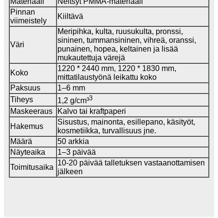
Materiaali
Neitsyt PMMA-materiaali
Pinnan
Kiiltävä
viimeistely
Meripihka, kulta, ruusukulta, pronssi,
sininen, tummansininen, vihreä, oranssi,
Väri
punainen, hopea, keltainen ja lisää
mukautettuja värejä
1220 * 2440 mm, 1220 * 1830 mm,
Koko
mittatilaustyönä leikattu koko
Paksuus
1–6 mm
3
Tiheys
1,2 g/cm³
Maskeeraus
Kalvo tai kraftpaperi
Sisustus, mainonta, esillepano, käsityöt,
Hakemus
kosmetiikka, turvallisuus jne.
Määrä
50 arkkia
Näyteaika
1–3 päivää
10-20 päivää talletuksen vastaanottamisen
Toimitusaika
jälkeen