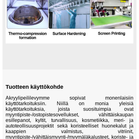
Tuotteen käyttökohde
Akryylipeililevymme sopivat monenlaisiin
käyttötarkoituksiin. Niillä on monia yleisiä
käyttötarkoituksia, joista suosituimpia ovat
myyntipiste-/ostopistesovellukset, vähittäiskaupan
esillepanot, kyltit, turvallisuus, kosmetiikka, meri- ja
autoteollisuusprojektit sekä koristeelliset huonekalut ja
kaappien valmistus, vitriinit,
myyntipiste-/vähittäismyynti-/myymäläkalusteet, koriste- ja