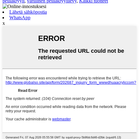
peiliakryyli
,
värillinen peiliakryylilevy
,
Kaikki tuotteet
Lähetä sähköpostia
WhatsApp
x