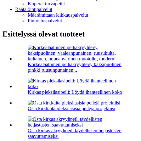
Kuperat turvapeilit
Räätälöintipalvelut
Määrämittaan leikkauspalvelut
Pinnoituspalvelut
Esittelyssä olevat tuotteet
Korkealaatuinen peiliakryylilevy kaksipuolinen
pinkki ruusunpunainen...
Kirkas pleksilasipeili: Löydä ihanteellinen koko
Osta kirkkaita pleksilasisia peilejä projektiisi
Osta kirkas akryylipeili täydellisten heijastusten
saavuttamiseksi