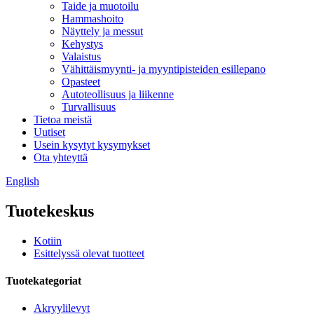
Taide ja muotoilu
Hammashoito
Näyttely ja messut
Kehystys
Valaistus
Vähittäismyynti- ja myyntipisteiden esillepano
Opasteet
Autoteollisuus ja liikenne
Turvallisuus
Tietoa meistä
Uutiset
Usein kysytyt kysymykset
Ota yhteyttä
English
Tuotekeskus
Kotiin
Esittelyssä olevat tuotteet
Tuotekategoriat
Akryylilevyt