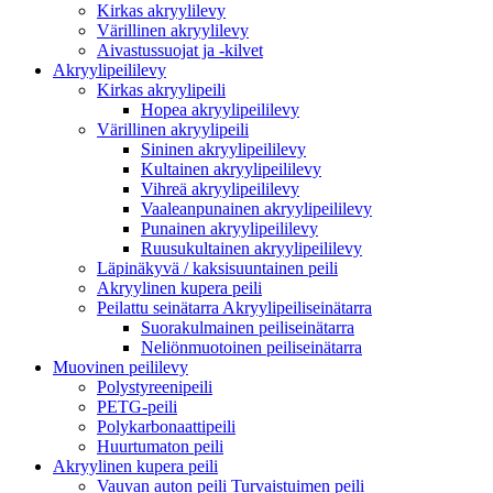
Kirkas akryylilevy
Värillinen akryylilevy
Aivastussuojat ja -kilvet
Akryylipeililevy
Kirkas akryylipeili
Hopea akryylipeililevy
Värillinen akryylipeili
Sininen akryylipeililevy
Kultainen akryylipeililevy
Vihreä akryylipeililevy
Vaaleanpunainen akryylipeililevy
Punainen akryylipeililevy
Ruusukultainen akryylipeililevy
Läpinäkyvä / kaksisuuntainen peili
Akryylinen kupera peili
Peilattu seinätarra Akryylipeiliseinätarra
Suorakulmainen peiliseinätarra
Neliönmuotoinen peiliseinätarra
Muovinen peililevy
Polystyreenipeili
PETG-peili
Polykarbonaattipeili
Huurtumaton peili
Akryylinen kupera peili
Vauvan auton peili Turvaistuimen peili