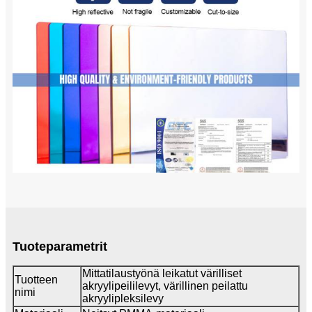
Tuoteparametrit
Mittatilaustyönä leikatut värilliset
Tuotteen
akryylipeililevyt, värillinen peilattu
nimi
akryylipleksilevy