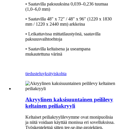
• Saatavilla paksuuksina 0,039–0,236 tuumaa
(1,0–6,0 mm)
• Saatavilla 48″ x 72″ / 48″ x 96″ (1220 x 1830
mm / 1220 x 2440 mm) arkkeina
• Leikattavissa mittatilaustyönä, saatavilla
paksuusvaihtoehtoja
• Saatavilla keltaisena ja useampana
mukautettuna värinä
tiedustelu
yksityiskohta
Akryylinen kaksisuuntainen peililevy
keltainen peiliakryyli
Keltaiset peiliakryylilevymme ovat monipuolisia
ja niitä voidaan käyttää monissa eri sovelluksissa.
Työskenteletpä sitten tee-se-itse-projektien,