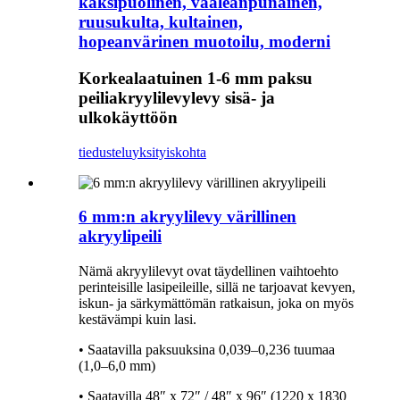
kaksipuolinen, vaaleanpunainen,
ruusukulta, kultainen,
hopeanvärinen muotoilu, moderni
Korkealaatuinen 1-6 mm paksu
peiliakryylilevylevy sisä- ja
ulkokäyttöön
tiedustelu
yksityiskohta
6 mm:n akryylilevy värillinen
akryylipeili
Nämä akryylilevyt ovat täydellinen vaihtoehto
perinteisille lasipeileille, sillä ne tarjoavat kevyen,
iskun- ja särkymättömän ratkaisun, joka on myös
kestävämpi kuin lasi.
• Saatavilla paksuuksina 0,039–0,236 tuumaa
(1,0–6,0 mm)
• Saatavilla 48″ x 72″ / 48″ x 96″ (1220 x 1830