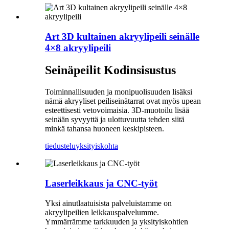
Art 3D kultainen akryylipeili seinälle
4×8 akryylipeili
Seinäpeilit Kodinsisustus
Toiminnallisuuden ja monipuolisuuden lisäksi
nämä akryyliset peiliseinätarrat ovat myös upean
esteettisesti vetovoimaisia. 3D-muotoilu lisää
seinään syvyyttä ja ulottuvuutta tehden siitä
minkä tahansa huoneen keskipisteen.
tiedustelu
yksityiskohta
Laserleikkaus ja CNC-työt
Yksi ainutlaatuisista palveluistamme on
akryylipeilien leikkauspalvelumme.
Ymmärrämme tarkkuuden ja yksityiskohtien