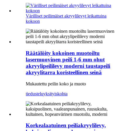
Värilliset peilimäiset akryylilevyt leikattuina
kokoon
Räätälöity kokoinen muotoiltu
lasermuovinen peili 1-6 mm ohut
akryylipeililevy moderni taustapeili
akryylitarra koristeellinen seinä
Mukautettu peilin koko ja muoto
tiedustelu
yksityiskohta
Korkealaatuinen peiliakryylilevy,