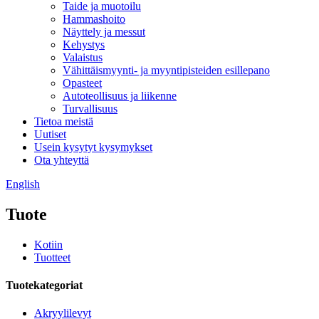
Taide ja muotoilu
Hammashoito
Näyttely ja messut
Kehystys
Valaistus
Vähittäismyynti- ja myyntipisteiden esillepano
Opasteet
Autoteollisuus ja liikenne
Turvallisuus
Tietoa meistä
Uutiset
Usein kysytyt kysymykset
Ota yhteyttä
English
Tuote
Kotiin
Tuotteet
Tuotekategoriat
Akryylilevyt