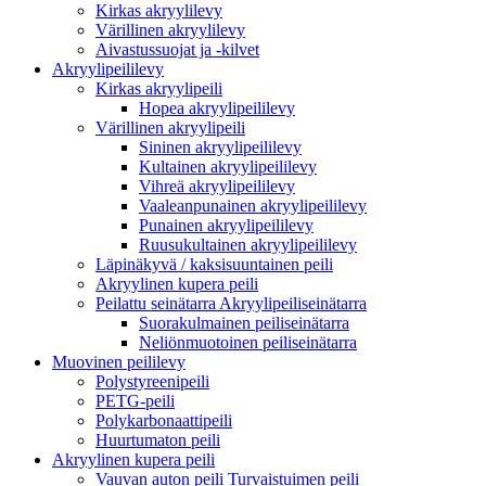
Kirkas akryylilevy
Värillinen akryylilevy
Aivastussuojat ja -kilvet
Akryylipeililevy
Kirkas akryylipeili
Hopea akryylipeililevy
Värillinen akryylipeili
Sininen akryylipeililevy
Kultainen akryylipeililevy
Vihreä akryylipeililevy
Vaaleanpunainen akryylipeililevy
Punainen akryylipeililevy
Ruusukultainen akryylipeililevy
Läpinäkyvä / kaksisuuntainen peili
Akryylinen kupera peili
Peilattu seinätarra Akryylipeiliseinätarra
Suorakulmainen peiliseinätarra
Neliönmuotoinen peiliseinätarra
Muovinen peililevy
Polystyreenipeili
PETG-peili
Polykarbonaattipeili
Huurtumaton peili
Akryylinen kupera peili
Vauvan auton peili Turvaistuimen peili