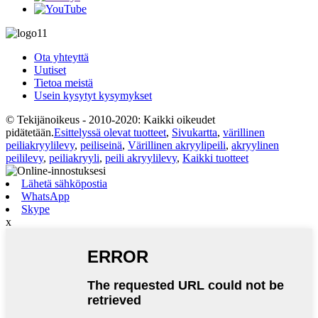
Ota yhteyttä
Uutiset
Tietoa meistä
Usein kysytyt kysymykset
© Tekijänoikeus - 2010-2020: Kaikki oikeudet
pidätetään.
Esittelyssä olevat tuotteet
,
Sivukartta
,
värillinen
peiliakryylilevy
,
peiliseinä
,
Värillinen akryylipeili
,
akryylinen
peililevy
,
peiliakryyli
,
peili akryylilevy
,
Kaikki tuotteet
Lähetä sähköpostia
WhatsApp
Skype
x