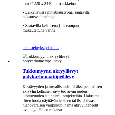
mm / 1220 x 2440 mm) arkkeina
• Leikattavissa mittatilaustyönä, saatavilla
paksuusvaihtoehtoja
• Saatavilla keltaisena ja useampana
mukautettuna värinä.
tiedustelu
yksityiskohta
Tukkumyynti akryylilevyt
polykarbonaattipeililevy
Kestävyyden ja turvallisuuden lisäksi peilimäisen
akryylin keltainen sävy tuo aivan uuden
ulottuvuuden suunnitteluprojekteihin. Halusitpa
sitten luoda näyttävän teoksen tai lisätä tilaasi
hienovaraisen väripilkun, nämä akryylipaneelit
ovat täydellinen ratkaisu.