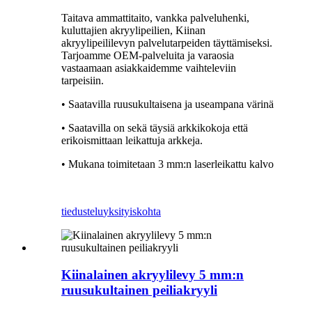
Taitava ammattitaito, vankka palveluhenki,
kuluttajien akryylipeilien, Kiinan
akryylipeililevyn palvelutarpeiden täyttämiseksi.
Tarjoamme OEM-palveluita ja varaosia
vastaamaan asiakkaidemme vaihteleviin
tarpeisiin.
• Saatavilla ruusukultaisena ja useampana värinä
• Saatavilla on sekä täysiä arkkikokoja että
erikoismittaan leikattuja arkkeja.
• Mukana toimitetaan 3 mm:n laserleikattu kalvo
tiedustelu
yksityiskohta
Kiinalainen akryylilevy 5 mm:n
ruusukultainen peiliakryyli