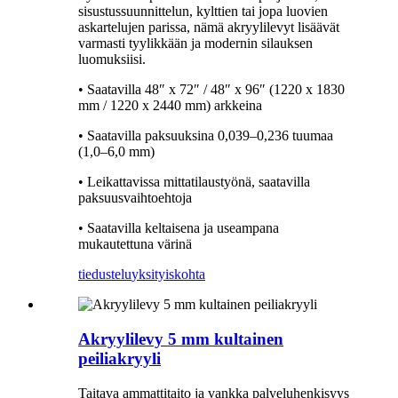
sisustussuunnittelun, kylttien tai jopa luovien
askartelujen parissa, nämä akryylilevyt lisäävät
varmasti tyylikkään ja modernin silauksen
luomuksiisi.
• Saatavilla 48″ x 72″ / 48″ x 96″ (1220 x 1830
mm / 1220 x 2440 mm) arkkeina
• Saatavilla paksuuksina 0,039–0,236 tuumaa
(1,0–6,0 mm)
• Leikattavissa mittatilaustyönä, saatavilla
paksuusvaihtoehtoja
• Saatavilla keltaisena ja useampana
mukautettuna värinä
tiedustelu
yksityiskohta
Akryylilevy 5 mm kultainen
peiliakryyli
Taitava ammattitaito ja vankka palveluhenkisyys