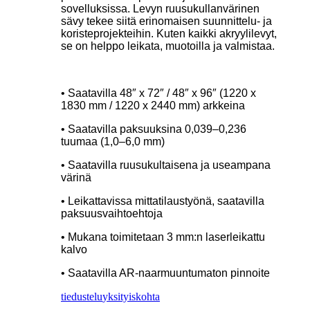
sovelluksissa. Levyn ruusukullanvärinen
sävy tekee siitä erinomaisen suunnittelu- ja
koristeprojekteihin. Kuten kaikki akryylilevyt,
se on helppo leikata, muotoilla ja valmistaa.
• Saatavilla 48″ x 72″ / 48″ x 96″ (1220 x
1830 mm / 1220 x 2440 mm) arkkeina
• Saatavilla paksuuksina 0,039–0,236
tuumaa (1,0–6,0 mm)
• Saatavilla ruusukultaisena ja useampana
värinä
• Leikattavissa mittatilaustyönä, saatavilla
paksuusvaihtoehtoja
• Mukana toimitetaan 3 mm:n laserleikattu
kalvo
• Saatavilla AR-naarmuuntumaton pinnoite
tiedustelu
yksityiskohta