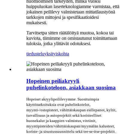
huomioimisen tärkeyden, minkä vuoksi
huippuluokan laserteknologiamme varmistaa, että
jokainen peililevy valmistetaan mittatilaustyönä
tarkkojen mittojesi ja spesifikaatioidesi
mukaisesti.
Tarvitsetpa sitten räätälöityä muotoa, kokoa tai
kuviota, tiimimme on omistautunut toimittamaan
tuloksia, jotka ylittävät odotuksesi.
tiedustelu
yksityiskohta
Hopeinen peiliakryyli
puhelinkoteloon, asiakkaan suosima
Hopeiset akryylipeililevymme. Suosituimpia
käyttötarkoituksia ovat puhelinkotelot,
myynti-/ostopisteet, vähittäiskaupan esillepanot, kyltit,
turvallisuus ja autoprojektit sekä koristeelliset
huonekalut ja kaappien valmistus, vitriinit,
myyntipisteiden/vähittäiskaupan/myymälän kalusteet,
koriste- ja sisustussuunnittelu sekä tee-se-itse-projektit.