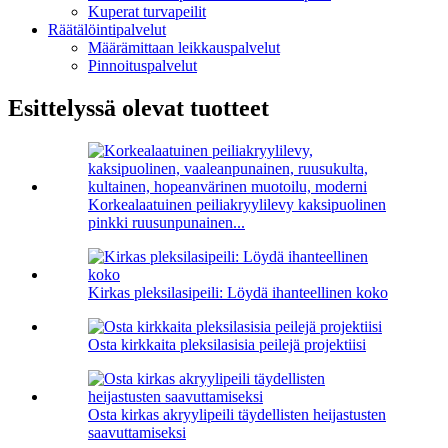
Kuperat turvapeilit
Räätälöintipalvelut
Määrämittaan leikkauspalvelut
Pinnoituspalvelut
Esittelyssä olevat tuotteet
Korkealaatuinen peiliakryylilevy kaksipuolinen
pinkki ruusunpunainen...
Kirkas pleksilasipeili: Löydä ihanteellinen koko
Osta kirkkaita pleksilasisia peilejä projektiisi
Osta kirkas akryylipeili täydellisten heijastusten
saavuttamiseksi