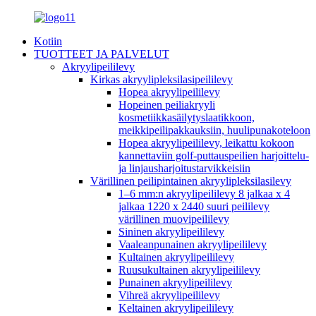
Kotiin
TUOTTEET JA PALVELUT
Akryylipeililevy
Kirkas akryylipleksilasipeililevy
Hopea akryylipeililevy
Hopeinen peiliakryyli
kosmetiikkasäilytyslaatikkoon,
meikkipeilipakkauksiin, huulipunakoteloon
Hopea akryylipeililevy, leikattu kokoon
kannettaviin golf-puttauspeilien harjoittelu-
ja linjausharjoitustarvikkeisiin
Värillinen peilipintainen akryylipleksilasilevy
1–6 mm:n akryylipeililevy 8 jalkaa x 4
jalkaa 1220 x 2440 suuri peililevy
värillinen muovipeililevy
Sininen akryylipeililevy
Vaaleanpunainen akryylipeililevy
Kultainen akryylipeililevy
Ruusukultainen akryylipeililevy
Punainen akryylipeililevy
Vihreä akryylipeililevy
Keltainen akryylipeililevy