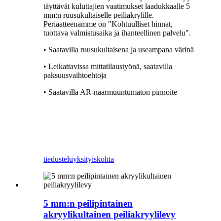
täyttävät kuluttajien vaatimukset laadukkaalle 5
mm:n ruusukultaiselle peiliakrylille.
Periaatteenamme on "Kohtuulliset hinnat,
tuottava valmistusaika ja ihanteellinen palvelu".
• Saatavilla ruusukultaisena ja useampana värinä
• Leikattavissa mittatilaustyönä, saatavilla
paksuusvaihtoehtoja
• Saatavilla AR-naarmuuntumaton pinnoite
tiedustelu
yksityiskohta
5 mm:n peilipintainen
akryylikultainen peiliakryylilevy