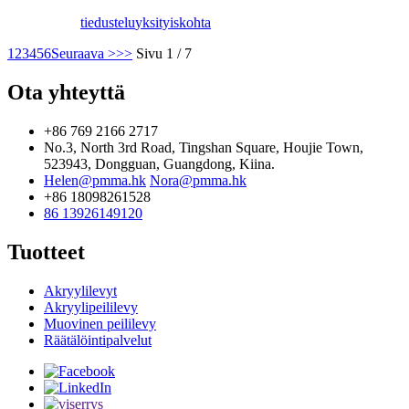
tiedustelu
yksityiskohta
1
2
3
4
5
6
Seuraava >
>>
Sivu 1 / 7
Ota yhteyttä
+86 769 2166 2717
No.3, North 3rd Road, Tingshan Square, Houjie Town,
523943, Dongguan, Guangdong, Kiina.
Helen@pmma.hk
Nora@pmma.hk
+86 18098261528
86 13926149120
Tuotteet
Akryylilevyt
Akryylipeililevy
Muovinen peililevy
Räätälöintipalvelut