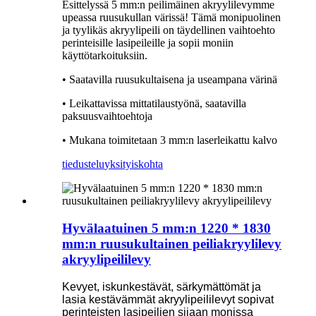
Esittelyssä 5 mm:n peilimäinen akryylilevymme
upeassa ruusukullan värissä! Tämä monipuolinen
ja tyylikäs akryylipeili on täydellinen vaihtoehto
perinteisille lasipeileille ja sopii moniin
käyttötarkoituksiin.
• Saatavilla ruusukultaisena ja useampana värinä
• Leikattavissa mittatilaustyönä, saatavilla
paksuusvaihtoehtoja
• Mukana toimitetaan 3 mm:n laserleikattu kalvo
tiedustelu
yksityiskohta
Hyvälaatuinen 5 mm:n 1220 * 1830
mm:n ruusukultainen peiliakryylilevy
akryylipeililevy
Kevyet, iskunkestävät, särkymättömät ja
lasia kestävämmät akryylipeililevyt sopivat
perinteisten lasipeilien sijaan monissa