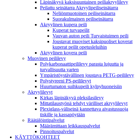
Läpinäkyvä kaksisuuntainen peiliakryylilevy
Peilattu seinätarra Akryylipeiliseinätarra
Neliönmuotoinen peiliseinätarra
Suorakulmainen peiliseinätarra
Akryylinen kupera peili
Kuperat turvapeilit
Vauvan auton peili Turvaistuimen peili
Joustavat muoviset kaksipuoliset koverat
kuperat peilit opetusleluihin
Akryylinen kovera peili
Muovinen peililevy
Polykarbonaattipeililevy parasta lujuutta ja
turvallisuutta varten
Ympäristöystävällinen joustava PETG-peililevy
Polystyreeni PS-peililevyt
Huurtumaton suihkupeili kylpyhuoneisiin
Akryylilevyt
Kirkas läpinäkyvä pleksilasilevy
Mittatilaustyönä tehdyt värilliset akryylilevyt
Plexiglass-väliseinä kannettava aivastussuoja
tiskille ja kassapöytään
Räätälöintipalvelut
Määrämittaan leikkauspalvelut
Pinnoituspalvelut
KÄYTTÖKOHTEET