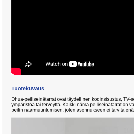
Tuotekuvaus
Dhua-peiliseinätarrat ovat täydellinen kodinsisustus, TV-s
ympäristöä tai terveyttä. Kaikki nämä peiliseinätarrat on v
peilin naarmuuntumisen, joten asennukseen ei tarvita enä