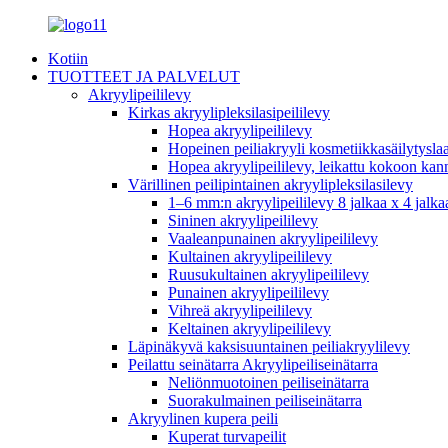
Kotiin
TUOTTEET JA PALVELUT
Akryylipeililevy
Kirkas akryylipleksilasipeililevy
Hopea akryylipeililevy
Hopeinen peiliakryyli kosmetiikkasäilytysla
Hopea akryylipeililevy, leikattu kokoon kannet
Värillinen peilipintainen akryylipleksilasilevy
1–6 mm:n akryylipeililevy 8 jalkaa x 4 jalka
Sininen akryylipeililevy
Vaaleanpunainen akryylipeililevy
Kultainen akryylipeililevy
Ruusukultainen akryylipeililevy
Punainen akryylipeililevy
Vihreä akryylipeililevy
Keltainen akryylipeililevy
Läpinäkyvä kaksisuuntainen peiliakryylilevy
Peilattu seinätarra Akryylipeiliseinätarra
Neliönmuotoinen peiliseinätarra
Suorakulmainen peiliseinätarra
Akryylinen kupera peili
Kuperat turvapeilit