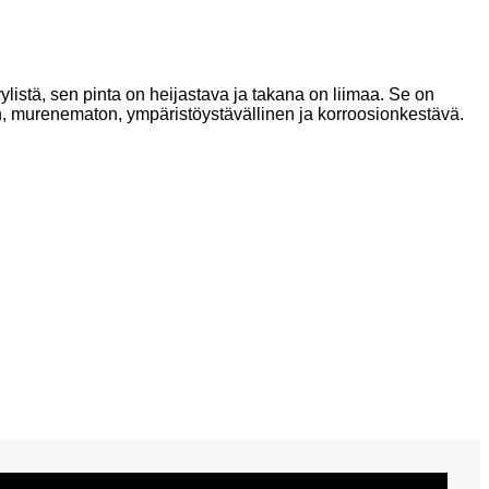
yylistä, sen pinta on heijastava ja takana on liimaa. Se on
ön, murenematon, ympäristöystävällinen ja korroosionkestävä.