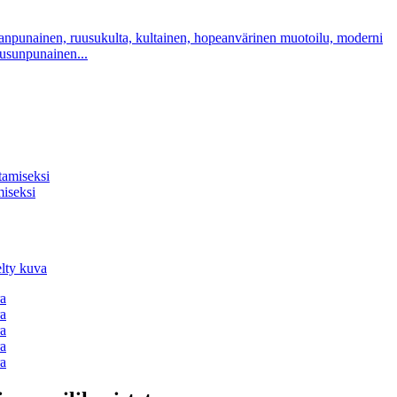
uusunpunainen...
miseksi