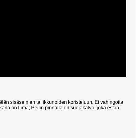
n sisäseinien tai ikkunoiden koristeluun. Ei vahingoita
akana on liima; Peilin pinnalla on suojakalvo, joka estää