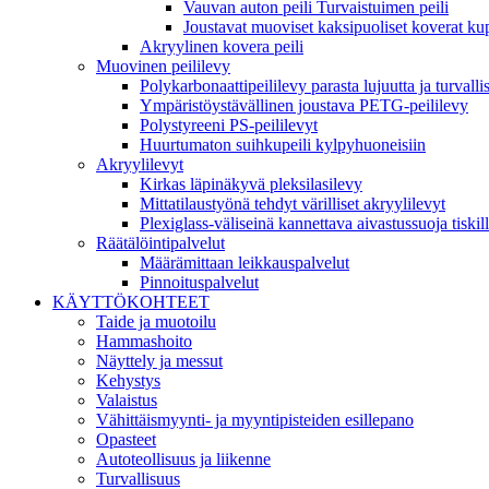
Vauvan auton peili Turvaistuimen peili
Joustavat muoviset kaksipuoliset koverat kupe
Akryylinen kovera peili
Muovinen peililevy
Polykarbonaattipeililevy parasta lujuutta ja turvalli
Ympäristöystävällinen joustava PETG-peililevy
Polystyreeni PS-peililevyt
Huurtumaton suihkupeili kylpyhuoneisiin
Akryylilevyt
Kirkas läpinäkyvä pleksilasilevy
Mittatilaustyönä tehdyt värilliset akryylilevyt
Plexiglass-väliseinä kannettava aivastussuoja tiskil
Räätälöintipalvelut
Määrämittaan leikkauspalvelut
Pinnoituspalvelut
KÄYTTÖKOHTEET
Taide ja muotoilu
Hammashoito
Näyttely ja messut
Kehystys
Valaistus
Vähittäismyynti- ja myyntipisteiden esillepano
Opasteet
Autoteollisuus ja liikenne
Turvallisuus