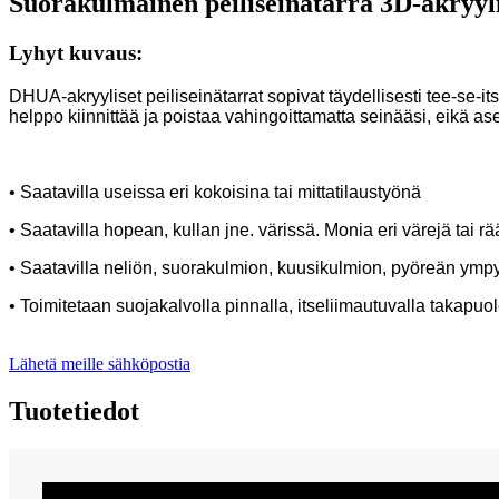
Suorakulmainen peiliseinätarra 3D-akryyli
Lyhyt kuvaus:
DHUA-akryyliset peiliseinätarrat sopivat täydellisesti tee-se-it
helppo kiinnittää ja poistaa vahingoittamatta seinääsi, eikä 
• Saatavilla useissa eri kokoisina tai mittatilaustyönä
• Saatavilla hopean, kullan jne. värissä. Monia eri värejä tai rä
• Saatavilla neliön, suorakulmion, kuusikulmion, pyöreän ympy
• Toimitetaan suojakalvolla pinnalla, itseliimautuvalla takapuol
Lähetä meille sähköpostia
Tuotetiedot