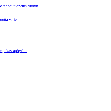
rat peilit opetusleluihin
suutta varten
le ja kassapöytään