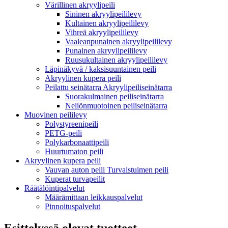
Värillinen akryylipeili
Sininen akryylipeililevy
Kultainen akryylipeililevy
Vihreä akryylipeililevy
Vaaleanpunainen akryylipeililevy
Punainen akryylipeililevy
Ruusukultainen akryylipeililevy
Läpinäkyvä / kaksisuuntainen peili
Akryylinen kupera peili
Peilattu seinätarra Akryylipeiliseinätarra
Suorakulmainen peiliseinätarra
Neliönmuotoinen peiliseinätarra
Muovinen peililevy
Polystyreenipeili
PETG-peili
Polykarbonaattipeili
Huurtumaton peili
Akryylinen kupera peili
Vauvan auton peili Turvaistuimen peili
Kuperat turvapeilit
Räätälöintipalvelut
Määrämittaan leikkauspalvelut
Pinnoituspalvelut