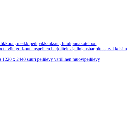
atikkoon, meikkipeilipakkauksiin, huulipunakoteloon
taviin golf-puttauspeilien harjoittelu- ja linjausharjoitustarvikkeisiin
a 1220 x 2440 suuri peililevy värillinen muovipeililevy