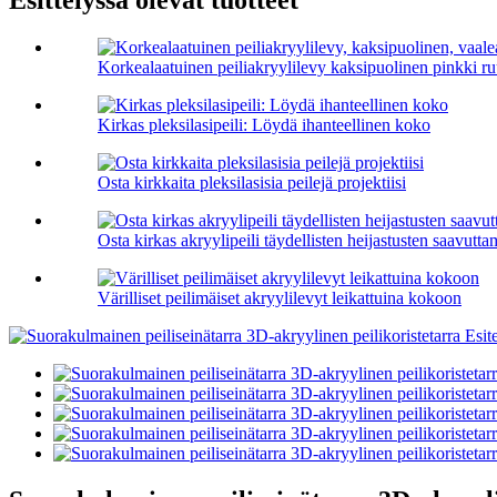
Esittelyssä olevat tuotteet
Korkealaatuinen peiliakryylilevy kaksipuolinen pinkki r
Kirkas pleksilasipeili: Löydä ihanteellinen koko
Osta kirkkaita pleksilasisia peilejä projektiisi
Osta kirkas akryylipeili täydellisten heijastusten saavutta
Värilliset peilimäiset akryylilevyt leikattuina kokoon