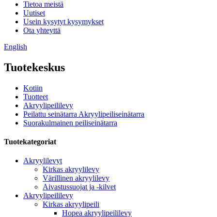
Tietoa meistä
Uutiset
Usein kysytyt kysymykset
Ota yhteyttä
English
Tuotekeskus
Kotiin
Tuotteet
Akryylipeililevy
Peilattu seinätarra Akryylipeiliseinätarra
Suorakulmainen peiliseinätarra
Tuotekategoriat
Akryylilevyt
Kirkas akryylilevy
Värillinen akryylilevy
Aivastussuojat ja -kilvet
Akryylipeililevy
Kirkas akryylipeili
Hopea akryylipeililevy