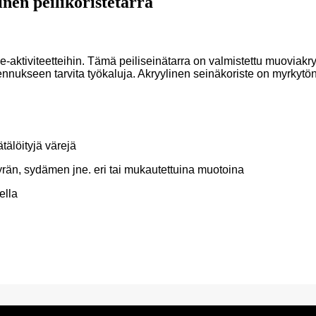
nen peilikoristetarra
se-aktiviteetteihin. Tämä peiliseinätarra on valmistettu muoviakr
asennukseen tarvita työkaluja. Akryylinen seinäkoriste on myrkyt
ätälöityjä värejä
rän, sydämen jne. eri tai mukautettuina muotoina
ella