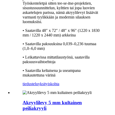
Työskenteletpä sitten tee-se-itse-projektien,
sisustussuunnittelun, kylttien tai jopa luovien
askartelujen parissa, nämä akryylilevyt lisäävät
varmasti tyylikkään ja modernin silauksen
luomuksiisi.
• Saatavilla 48″ x 72″ / 48″ x 96″ (1220 x 1830
mm / 1220 x 2440 mm) arkkeina
• Saatavilla paksuuksina 0,039–0,236 tuumaa
(1,0–6,0 mm)
• Leikattavissa mittatilaustyönä, saatavilla
paksuusvaihtoehtoja
• Saatavilla keltaisena ja useampana
mukautettuna värinä
tiedustelu
yksityiskohta
Akryylilevy 5 mm kultainen
peiliakryyli