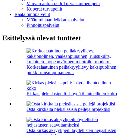
Vauvan auton peili Turvaistuimen peili
Kuperat turvapeilit
Räätälöintipalvelut
Määrämittaan leikkauspalvelut
Pinnoituspalvelut
Esittelyssä olevat tuotteet
Korkealaatuinen peiliakryylilevy kaksipuolinen
pinkki ruusunpunainen...
Kirkas pleksilasipeili: Löydä ihanteellinen koko
Osta kirkkaita pleksilasisia peilejä projektiisi
Osta kirkas akryylipeili täydellisten heijastusten