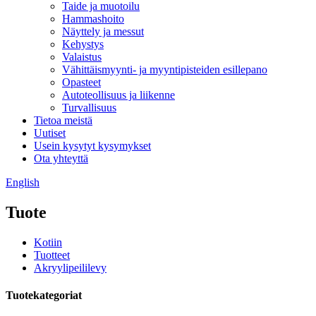
Taide ja muotoilu
Hammashoito
Näyttely ja messut
Kehystys
Valaistus
Vähittäismyynti- ja myyntipisteiden esillepano
Opasteet
Autoteollisuus ja liikenne
Turvallisuus
Tietoa meistä
Uutiset
Usein kysytyt kysymykset
Ota yhteyttä
English
Tuote
Kotiin
Tuotteet
Akryylipeililevy
Tuotekategoriat