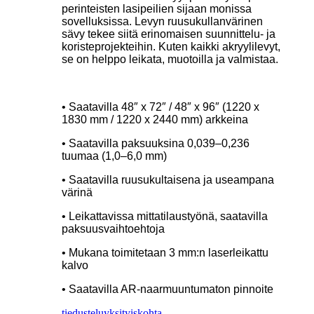
perinteisten lasipeilien sijaan monissa
sovelluksissa. Levyn ruusukullanvärinen
sävy tekee siitä erinomaisen suunnittelu- ja
koristeprojekteihin. Kuten kaikki akryylilevyt,
se on helppo leikata, muotoilla ja valmistaa.
• Saatavilla 48″ x 72″ / 48″ x 96″ (1220 x
1830 mm / 1220 x 2440 mm) arkkeina
• Saatavilla paksuuksina 0,039–0,236
tuumaa (1,0–6,0 mm)
• Saatavilla ruusukultaisena ja useampana
värinä
• Leikattavissa mittatilaustyönä, saatavilla
paksuusvaihtoehtoja
• Mukana toimitetaan 3 mm:n laserleikattu
kalvo
• Saatavilla AR-naarmuuntumaton pinnoite
tiedustelu
yksityiskohta