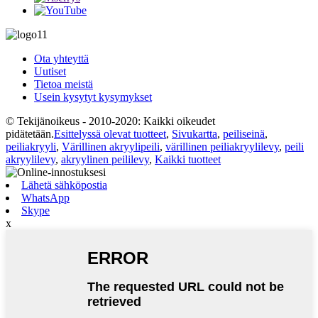
Ota yhteyttä
Uutiset
Tietoa meistä
Usein kysytyt kysymykset
© Tekijänoikeus - 2010-2020: Kaikki oikeudet
pidätetään.
Esittelyssä olevat tuotteet
,
Sivukartta
,
peiliseinä
,
peiliakryyli
,
Värillinen akryylipeili
,
värillinen peiliakryylilevy
,
peili
akryylilevy
,
akryylinen peililevy
,
Kaikki tuotteet
Lähetä sähköpostia
WhatsApp
Skype
x