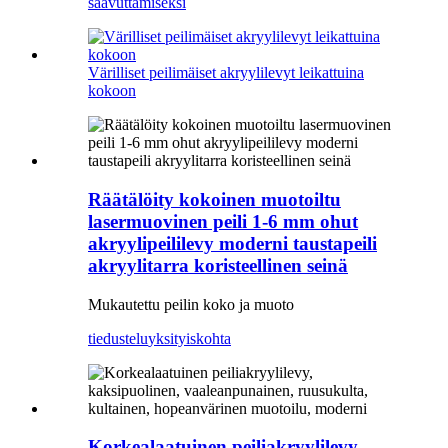
saavuttamiseksi
Värilliset peilimäiset akryylilevyt leikattuina
kokoon
Räätälöity kokoinen muotoiltu
lasermuovinen peili 1-6 mm ohut
akryylipeililevy moderni taustapeili
akryylitarra koristeellinen seinä
Mukautettu peilin koko ja muoto
tiedustelu
yksityiskohta
Korkealaatuinen peiliakryylilevy,