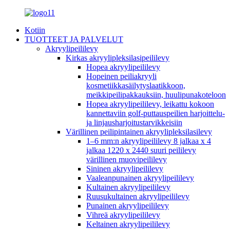
Kotiin
TUOTTEET JA PALVELUT
Akryylipeililevy
Kirkas akryylipleksilasipeililevy
Hopea akryylipeililevy
Hopeinen peiliakryyli
kosmetiikkasäilytyslaatikkoon,
meikkipeilipakkauksiin, huulipunakoteloon
Hopea akryylipeililevy, leikattu kokoon
kannettaviin golf-puttauspeilien harjoittelu-
ja linjausharjoitustarvikkeisiin
Värillinen peilipintainen akryylipleksilasilevy
1–6 mm:n akryylipeililevy 8 jalkaa x 4
jalkaa 1220 x 2440 suuri peililevy
värillinen muovipeililevy
Sininen akryylipeililevy
Vaaleanpunainen akryylipeililevy
Kultainen akryylipeililevy
Ruusukultainen akryylipeililevy
Punainen akryylipeililevy
Vihreä akryylipeililevy
Keltainen akryylipeililevy