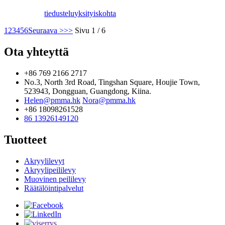
tiedustelu
yksityiskohta
1
2
3
4
5
6
Seuraava >
>>
Sivu 1 / 6
Ota yhteyttä
+86 769 2166 2717
No.3, North 3rd Road, Tingshan Square, Houjie Town,
523943, Dongguan, Guangdong, Kiina.
Helen@pmma.hk
Nora@pmma.hk
+86 18098261528
86 13926149120
Tuotteet
Akryylilevyt
Akryylipeililevy
Muovinen peililevy
Räätälöintipalvelut