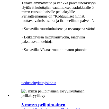
Taitava ammattitaito ja vankka palveluhenkisyys
täyttävät kuluttajien vaatimukset laadukkaalle 5
mm:n ruusukultaiselle peiliakrylille.
Periaatteenamme on "Kohtuulliset hinnat,
tuottava valmistusaika ja ihanteellinen palvelu".
• Saatavilla ruusukultaisena ja useampana värinä
• Leikattavissa mittatilaustyönä, saatavilla
paksuusvaihtoehtoja
• Saatavilla AR-naarmuuntumaton pinnoite
tiedustelu
yksityiskohta
5 mm:n peilipintainen