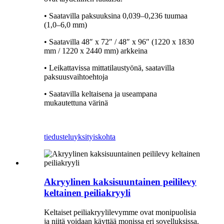
• Saatavilla paksuuksina 0,039–0,236 tuumaa
(1,0–6,0 mm)
• Saatavilla 48″ x 72″ / 48″ x 96″ (1220 x 1830
mm / 1220 x 2440 mm) arkkeina
• Leikattavissa mittatilaustyönä, saatavilla
paksuusvaihtoehtoja
• Saatavilla keltaisena ja useampana
mukautettuna värinä
tiedustelu
yksityiskohta
Akryylinen kaksisuuntainen peililevy
keltainen peiliakryyli
Keltaiset peiliakryylilevymme ovat monipuolisia
ja niitä voidaan käyttää monissa eri sovelluksissa.