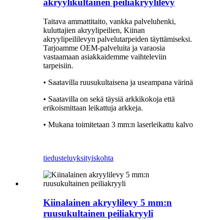
akryylikultainen peiliakryylilevy
Taitava ammattitaito, vankka palveluhenki,
kuluttajien akryylipeilien, Kiinan
akryylipeililevyn palvelutarpeiden täyttämiseksi.
Tarjoamme OEM-palveluita ja varaosia
vastaamaan asiakkaidemme vaihteleviin
tarpeisiin.
• Saatavilla ruusukultaisena ja useampana värinä
• Saatavilla on sekä täysiä arkkikokoja että
erikoismittaan leikattuja arkkeja.
• Mukana toimitetaan 3 mm:n laserleikattu kalvo
tiedustelu
yksityiskohta
Kiinalainen akryylilevy 5 mm:n
ruusukultainen peiliakryyli