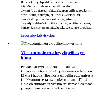
Hopeiset akryylipeililevymme. Suosituimpia
käyttötarkoituksia ovat puhelinkotelot,
myynti-/ostopisteet, vähittäiskaupan esillepanot, kyltit,
turvallisuus ja autoprojektit sekä koristeelliset
huonekalut ja kaappien valmistus, vitriinit,
myyntipisteiden/vähittäiskaupan/myymälän kalusteet,
koriste- ja sisustussuunnittelu sekä tee-se-itse-projektit.
tiedustelu
yksityiskohta
Yksisuuntainen akryylipeililevyn
hinta
Peilaava akryylimme on huomattavasti
kevyempi, joten käsittely ja asennus on helppoa.
Ei enää huolta ylipainosta tai peilin putoamisesta
ja rikkoutumisesta asennuksen aikana. Tämä
tuote on suunniteltu yksinkertaistamaan elämääsi
ja tarjoamaan vaivatonta kokemusta.