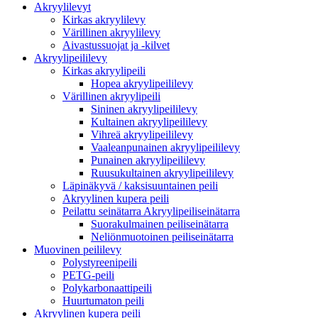
Akryylilevyt
Kirkas akryylilevy
Värillinen akryylilevy
Aivastussuojat ja -kilvet
Akryylipeililevy
Kirkas akryylipeili
Hopea akryylipeililevy
Värillinen akryylipeili
Sininen akryylipeililevy
Kultainen akryylipeililevy
Vihreä akryylipeililevy
Vaaleanpunainen akryylipeililevy
Punainen akryylipeililevy
Ruusukultainen akryylipeililevy
Läpinäkyvä / kaksisuuntainen peili
Akryylinen kupera peili
Peilattu seinätarra Akryylipeiliseinätarra
Suorakulmainen peiliseinätarra
Neliönmuotoinen peiliseinätarra
Muovinen peililevy
Polystyreenipeili
PETG-peili
Polykarbonaattipeili
Huurtumaton peili
Akryylinen kupera peili