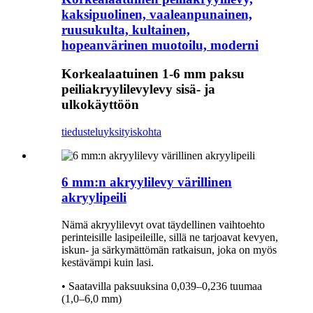
kaksipuolinen, vaaleanpunainen,
ruusukulta, kultainen,
hopeanvärinen muotoilu, moderni
Korkealaatuinen 1-6 mm paksu
peiliakryylilevylevy sisä- ja
ulkokäyttöön
tiedustelu
yksityiskohta
6 mm:n akryylilevy värillinen
akryylipeili
Nämä akryylilevyt ovat täydellinen vaihtoehto
perinteisille lasipeileille, sillä ne tarjoavat kevyen,
iskun- ja särkymättömän ratkaisun, joka on myös
kestävämpi kuin lasi.
• Saatavilla paksuuksina 0,039–0,236 tuumaa
(1,0–6,0 mm)