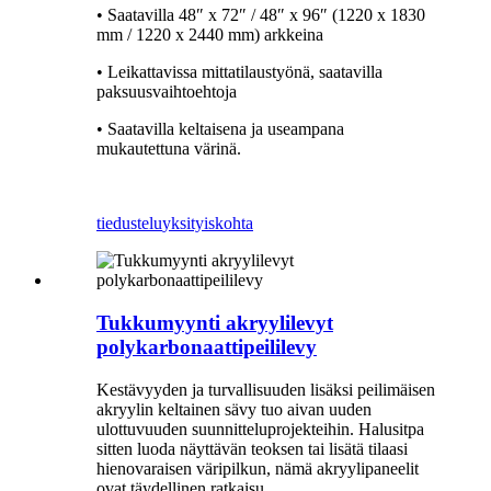
• Saatavilla 48″ x 72″ / 48″ x 96″ (1220 x 1830
mm / 1220 x 2440 mm) arkkeina
• Leikattavissa mittatilaustyönä, saatavilla
paksuusvaihtoehtoja
• Saatavilla keltaisena ja useampana
mukautettuna värinä.
tiedustelu
yksityiskohta
Tukkumyynti akryylilevyt
polykarbonaattipeililevy
Kestävyyden ja turvallisuuden lisäksi peilimäisen
akryylin keltainen sävy tuo aivan uuden
ulottuvuuden suunnitteluprojekteihin. Halusitpa
sitten luoda näyttävän teoksen tai lisätä tilaasi
hienovaraisen väripilkun, nämä akryylipaneelit
ovat täydellinen ratkaisu.