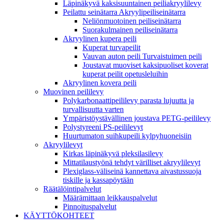
Läpinäkyvä kaksisuuntainen peiliakryylilevy
Peilattu seinätarra Akryylipeiliseinätarra
Neliönmuotoinen peiliseinätarra
Suorakulmainen peiliseinätarra
Akryylinen kupera peili
Kuperat turvapeilit
Vauvan auton peili Turvaistuimen peili
Joustavat muoviset kaksipuoliset koverat
kuperat peilit opetusleluihin
Akryylinen kovera peili
Muovinen peililevy
Polykarbonaattipeililevy parasta lujuutta ja
turvallisuutta varten
Ympäristöystävällinen joustava PETG-peililevy
Polystyreeni PS-peililevyt
Huurtumaton suihkupeili kylpyhuoneisiin
Akryylilevyt
Kirkas läpinäkyvä pleksilasilevy
Mittatilaustyönä tehdyt värilliset akryylilevyt
Plexiglass-väliseinä kannettava aivastussuoja
tiskille ja kassapöytään
Räätälöintipalvelut
Määrämittaan leikkauspalvelut
Pinnoituspalvelut
KÄYTTÖKOHTEET