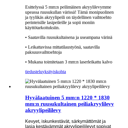
Esittelyssä 5 mm:n peilimäinen akryylilevymme
upeassa ruusukullan värissä! Tämä monipuolinen
ja tyylikäs akryylipeili on täydellinen vaihtoehto
perinteisille lasipeileille ja sopii moniin
käyttötarkoituksiin.
• Saatavilla ruusukultaisena ja useampana värinä
• Leikattavissa mittatilaustyönä, saatavilla
paksuusvaihtoehtoja
• Mukana toimitetaan 3 mm:n laserleikattu kalvo
tiedustelu
yksityiskohta
Hyvälaatuinen 5 mm:n 1220 * 1830
mm:n ruusukultainen peiliakryylilevy
akryylipeililevy
Kevyet, iskunkestävät, särkymättömät ja
lasia kestävämmät akryylipeililevyt sopivat